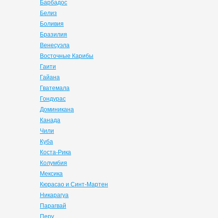
Барбадос
Белиз
Боливия
Бразилия
Венесуэла
Восточные Карибы
Гаити
Гайана
Гватемала
Гондурас
Доминикана
Канада
Чили
Куба
Коста-Рика
Колумбия
Мексика
Кюрасао и Синт-Мартен
Никарагуа
Парагвай
Перу