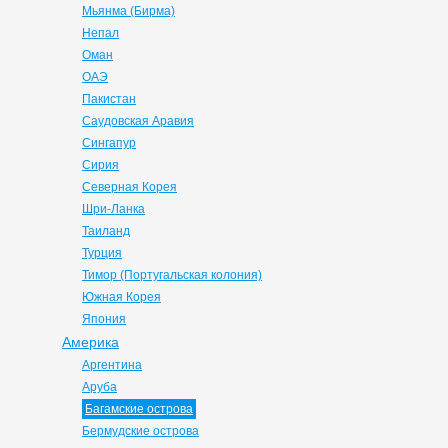
Мьянма (Бирма)
Непал
Оман
ОАЭ
Пакистан
Саудовская Аравия
Сингапур
Сирия
Северная Корея
Шри-Ланка
Таиланд
Турция
Тимор (Португальская колония)
Южная Корея
Япония
Америка
Аргентина
Аруба
Багамские острова
Бермудские острова