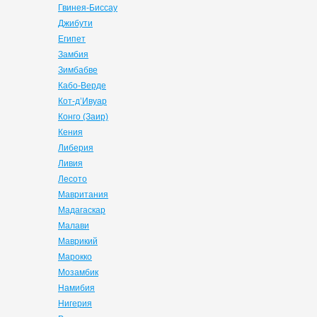
Гвинея-Биссау
Джибути
Египет
Замбия
Зимбабве
Кабо-Верде
Кот-д’Ивуар
Конго (Заир)
Кения
Либерия
Ливия
Лесото
Мавритания
Мадагаскар
Малави
Маврикий
Марокко
Мозамбик
Намибия
Нигерия