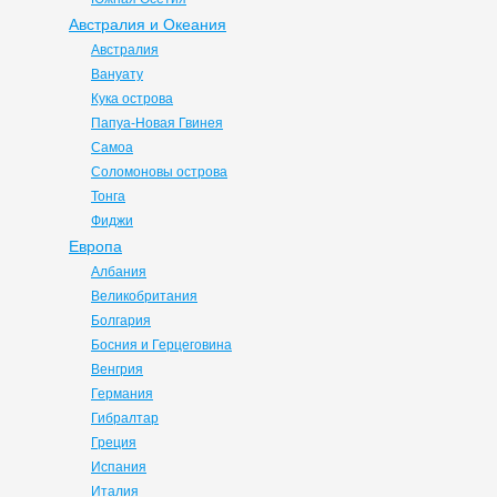
Австралия и Океания
Австралия
Вануату
Кука острова
Папуа-Новая Гвинея
Самоа
Соломоновы острова
Тонга
Фиджи
Европа
Албания
Великобритания
Болгария
Босния и Герцеговина
Венгрия
Германия
Гибралтар
Греция
Испания
Италия