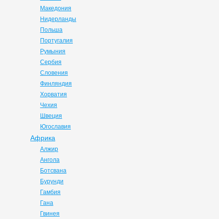
Македония
Нидерланды
Польша
Португалия
Румыния
Сербия
Словения
Финляндия
Хорватия
Чехия
Швеция
Югославия
Африка
Алжир
Ангола
Ботсвана
Бурунди
Гамбия
Гана
Гвинея