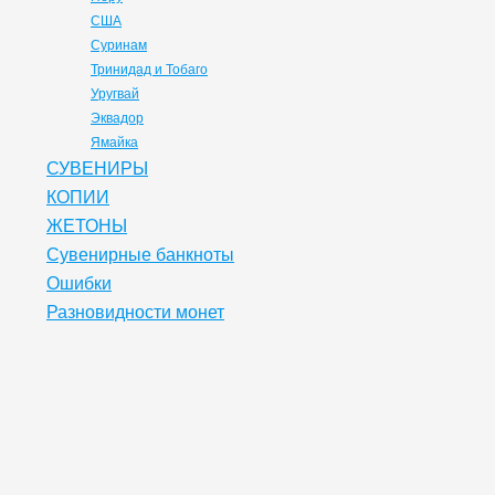
США
Суринам
Тринидад и Тобаго
Уругвай
Эквадор
Ямайка
СУВЕНИРЫ
КОПИИ
ЖЕТОНЫ
Сувенирные банкноты
Ошибки
Разновидности монет