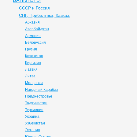
БАНКНОТЫ
СССР и Россия
СНГ, Прибалтика, Кавказ.
Абхазия
Азербайджан
Армения
Белоруссия
Грузия
Казахстан
Киргизия
Латвия
Литва
Молдавия
Нагорный Карабах
Приднестровье
Таджикистан
Туркмения
Украина
Узбекистан
Эстония
Южная Осетия