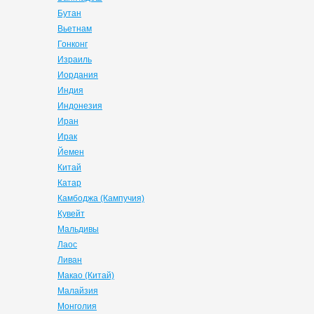
Бутан
Вьетнам
Гонконг
Израиль
Иордания
Индия
Индонезия
Иран
Ирак
Йемен
Китай
Катар
Камбоджа (Кампучия)
Кувейт
Мальдивы
Лаос
Ливан
Макао (Китай)
Малайзия
Монголия