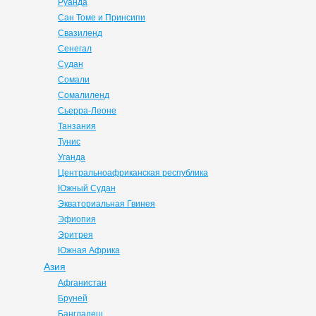
Руанда
Сан Томе и Принсипи
Свазиленд
Сенегал
Судан
Сомали
Сомалиленд
Сьерра-Леоне
Танзания
Тунис
Уганда
Центральноафриканская республика
Южный Судан
Экваториальная Гвинея
Эфиопия
Эритрея
Южная Африка
Азия
Афганистан
Бруней
Бангладеш