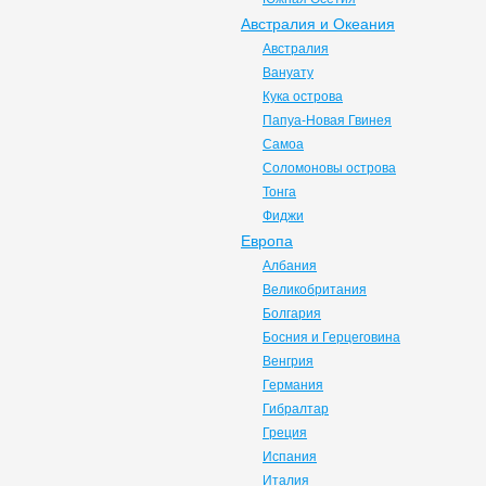
Австралия и Океания
Австралия
Вануату
Кука острова
Папуа-Новая Гвинея
Самоа
Соломоновы острова
Тонга
Фиджи
Европа
Албания
Великобритания
Болгария
Босния и Герцеговина
Венгрия
Германия
Гибралтар
Греция
Испания
Италия