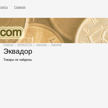
такты
Главная
Главная
→
БАНКНОТЫ
→
Америка
→
Эквадор
Эквадор
Товары не найдены