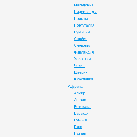
Македония
Нидерланды
Польша
Португалия
Румыния
Сербия
Словения
Финляндия
Хорватия
Чехия
Швеция
Югославия
Африка
Алжир
Ангола
Ботсвана
Бурунди
Гамбия
Гана
Гвинея