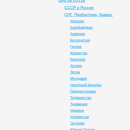
БАНКНОТЫ
СССР и Россия
СНГ, Прибалтика, Кавказ.
Абхазия
Азербайджан
Армения
Белоруссия
Грузия
Казахстан
Киргизия
Латвия
Литва
Молдавия
Нагорный Карабах
Приднестровье
Таджикистан
Туркмения
Украина
Узбекистан
Эстония
Южная Осетия