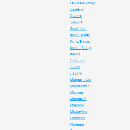
Гвинея-Биссау
Джибути
Египет
Замбия
Зимбабве
Кабо-Верде
Кот-д’Ивуар
Конго (Заир)
Кения
Либерия
Ливия
Лесото
Мавритания
Мадагаскар
Малави
Маврикий
Марокко
Мозамбик
Намибия
Нигерия