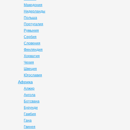
Македония
Нидерланды
Польша
Португалия
Румыния
Сербия
Словения
Финляндия
Хорватия
Чехия
Швеция
Югославия
Африка
Алжир
Ангола
Ботсвана
Бурунди
Гамбия
Гана
Гвинея