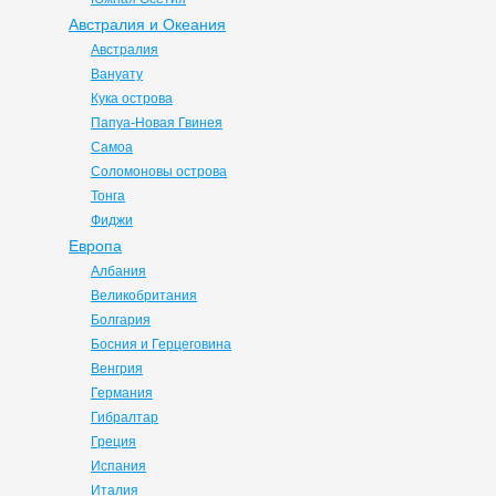
Австралия и Океания
Австралия
Вануату
Кука острова
Папуа-Новая Гвинея
Самоа
Соломоновы острова
Тонга
Фиджи
Европа
Албания
Великобритания
Болгария
Босния и Герцеговина
Венгрия
Германия
Гибралтар
Греция
Испания
Италия