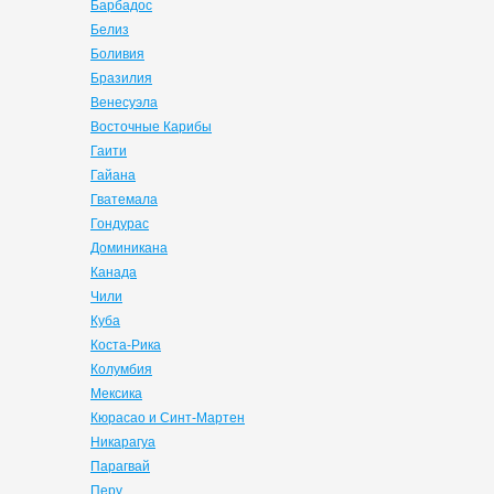
Барбадос
Белиз
Боливия
Бразилия
Венесуэла
Восточные Карибы
Гаити
Гайана
Гватемала
Гондурас
Доминикана
Канада
Чили
Куба
Коста-Рика
Колумбия
Мексика
Кюрасао и Синт-Мартен
Никарагуа
Парагвай
Перу