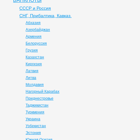
БАНКНОТЫ
СССР и Россия
СНГ, Прибалтика, Кавказ.
Абхазия
Азербайджан
Армения
Белоруссия
Грузия
Казахстан
Киргизия
Латвия
Литва
Молдавия
Нагорный Карабах
Приднестровье
Таджикистан
Туркмения
Украина
Узбекистан
Эстония
Южная Осетия