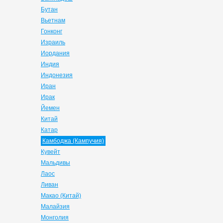
Бутан
Вьетнам
Гонконг
Израиль
Иордания
Индия
Индонезия
Иран
Ирак
Йемен
Китай
Катар
Камбоджа (Кампучия)
Кувейт
Мальдивы
Лаос
Ливан
Макао (Китай)
Малайзия
Монголия