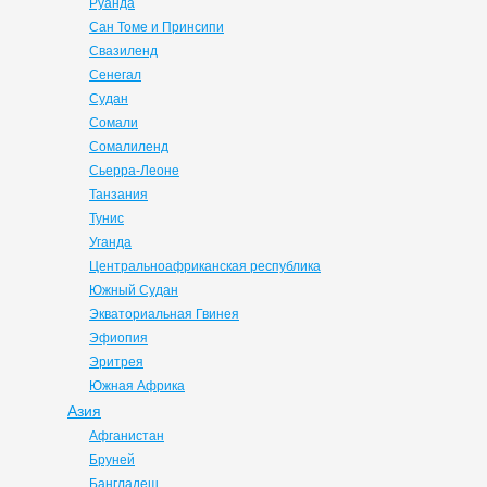
Руанда
Сан Томе и Принсипи
Свазиленд
Сенегал
Судан
Сомали
Сомалиленд
Сьерра-Леоне
Танзания
Тунис
Уганда
Центральноафриканская республика
Южный Судан
Экваториальная Гвинея
Эфиопия
Эритрея
Южная Африка
Азия
Афганистан
Бруней
Бангладеш