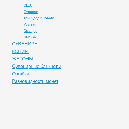
США
Суринам
Тринидад и Тобаго
Уругвай
Эквадор
Ямайка
СУВЕНИРЫ
КОПИИ
ЖЕТОНЫ
Сувенирные банкноты
Ошибки
Разновидности монет