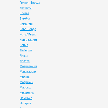
Гвинея-Биссау
Джибути
Египет
Замбия
Зимбабве
Кабо-Верде
Кот-д’Ивуар
Конго (Заир)
Кения
Либерия
Ливия
Лесото
Мавритания
Мадагаскар
Малави
Маврикий
Марокко
Мозамбик
Намибия
Нигерия