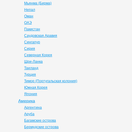
Мьянма (Бирма)
Непал
Оман
ОАЭ
Пакистан
Саудовская Аравия
Сингапур
Сирия
Северная Корея
Шри-Ланка
Таиланд
Турция
Тимор (Португальская колония)
Южная Корея
Япония
Америка
Аргентина
Аруба
Багамские острова
Бермудские острова