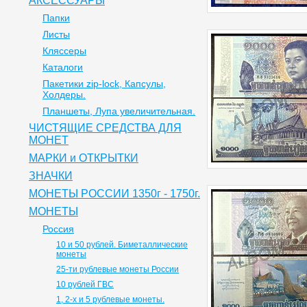
АКСЕССУАРЫ
Папки
Листы
Кляссеры
Каталоги
Пакетики zip-lock, Капсулы,
Холдеры.
Планшеты, Лупа увеличительная.
ЧИСТЯЩИЕ СРЕДСТВА ДЛЯ
МОНЕТ
МАРКИ и ОТКРЫТКИ
ЗНАЧКИ
МОНЕТЫ РОССИИ 1350г - 1750г.
МОНЕТЫ
Россия
10 и 50 рублей. Биметаллические
монеты
25-ти рублевые монеты России
10 рублей ГВС
1, 2-х и 5 рублевые монеты.