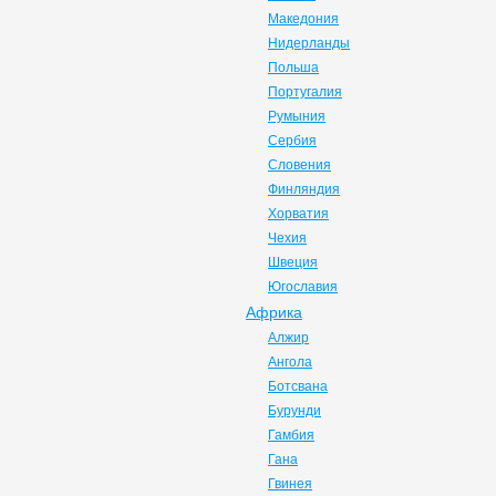
Македония
Нидерланды
Польша
Португалия
Румыния
Сербия
Словения
Финляндия
Хорватия
Чехия
Швеция
Югославия
Африка
Алжир
Ангола
Ботсвана
Бурунди
Гамбия
Гана
Гвинея