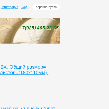
Корзина пуста
Регистрация
Вход
+7(925)
405-22-65
ПВХ. Общий размер=
 листов=(180х110мм).
 мм) на 72 ячейки (цвет: