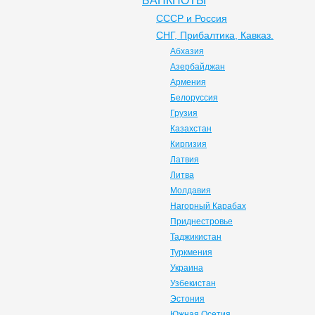
БАНКНОТЫ
СССР и Россия
СНГ, Прибалтика, Кавказ.
Абхазия
Азербайджан
Армения
Белоруссия
Грузия
Казахстан
Киргизия
Латвия
Литва
Молдавия
Нагорный Карабах
Приднестровье
Таджикистан
Туркмения
Украина
Узбекистан
Эстония
Южная Осетия