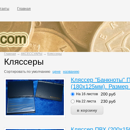
такты
Главная
Главная
→
АКСЕССУАРЫ
→
Кляссеры
Кляссеры
Сортировать по
умолчанию
цене
названию
Кляссер "Банкноты" 
(180х125мм). Размер
200
руб
На 16 листов
230
руб
На 22 листа
Кляссер ПВХ (200х150