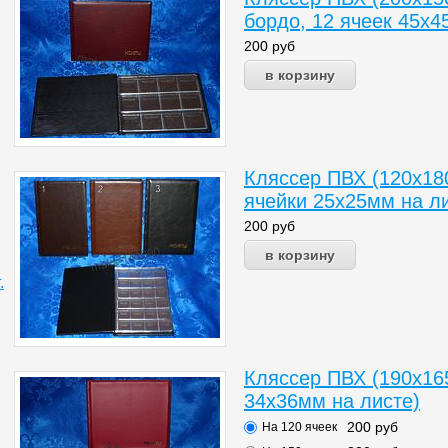
бордо, 12 ячеек 45х4
200
руб
Кляссер ПВХ (120х180
ячейки 25х25мм на ли
200
руб
.
Кляссер ПВХ (190х165
34х36мм на листе)
200
руб
На 120 ячеек