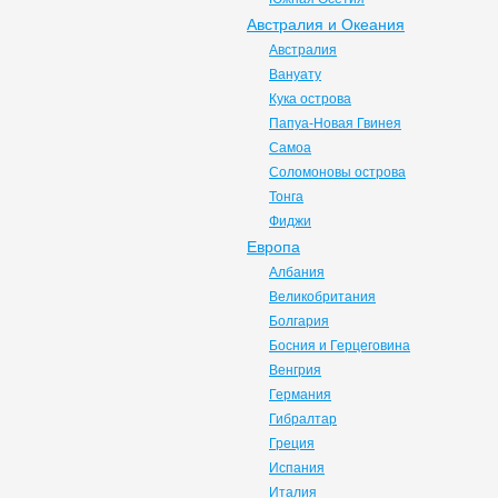
Австралия и Океания
Австралия
Вануату
Кука острова
Папуа-Новая Гвинея
Самоа
Соломоновы острова
Тонга
Фиджи
Европа
Албания
Великобритания
Болгария
Босния и Герцеговина
Венгрия
Германия
Гибралтар
Греция
Испания
Италия