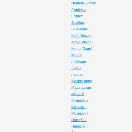
Гвинея-Биссау
Джибути
Египет
Замбия
Зимбабве
Кабо-Верде
Кот-д’Ивуар
Конго (Заир)
Кения
Либерия
Ливия
Лесото
Мавритания
Мадагаскар
Малави
Маврикий
Марокко
Мозамбик
Намибия
Нигерия