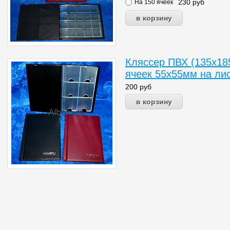
230
руб
На 150 ячеек
Кляссер ПВХ (135х18
ячеек 55х55мм на лис
200
руб