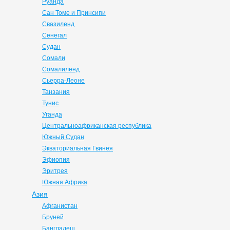
Руанда
Сан Томе и Принсипи
Свазиленд
Сенегал
Судан
Сомали
Сомалиленд
Сьерра-Леоне
Танзания
Тунис
Уганда
Центральноафриканская республика
Южный Судан
Экваториальная Гвинея
Эфиопия
Эритрея
Южная Африка
Азия
Афганистан
Бруней
Бангладеш