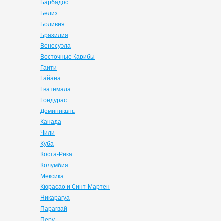
Барбадос
Белиз
Боливия
Бразилия
Венесуэла
Восточные Карибы
Гаити
Гайана
Гватемала
Гондурас
Доминикана
Канада
Чили
Куба
Коста-Рика
Колумбия
Мексика
Кюрасао и Синт-Мартен
Никарагуа
Парагвай
Перу