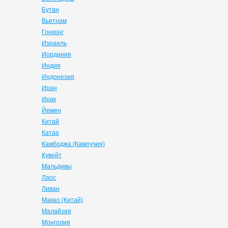
Бутан
Вьетнам
Гонконг
Израиль
Иордания
Индия
Индонезия
Иран
Ирак
Йемен
Китай
Катар
Камбоджа (Кампучия)
Кувейт
Мальдивы
Лаос
Ливан
Макао (Китай)
Малайзия
Монголия