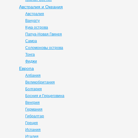
Австралия и Океания
Австралия
Вануату
Кука острова
Папуа-Новая Гвинея
Самоа
Соломоновы острова
Тонга
Фиджи
Европа
Албания
Великобритания
Болгария
Босния и Герцеговина
Венгрия
Германия
Гибралтар
Греция
Испания
Италия