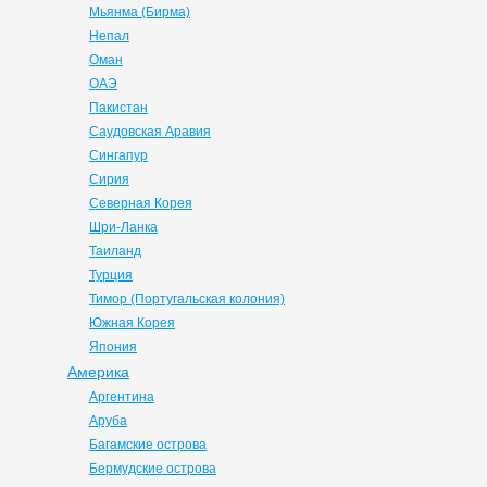
Мьянма (Бирма)
Непал
Оман
ОАЭ
Пакистан
Саудовская Аравия
Сингапур
Сирия
Северная Корея
Шри-Ланка
Таиланд
Турция
Тимор (Португальская колония)
Южная Корея
Япония
Америка
Аргентина
Аруба
Багамские острова
Бермудские острова