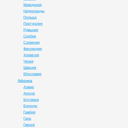
Македония
Нидерланды
Польша
Португалия
Румыния
Сербия
Словения
Финляндия
Хорватия
Чехия
Швеция
Югославия
Африка
Алжир
Ангола
Ботсвана
Бурунди
Гамбия
Гана
Гвинея