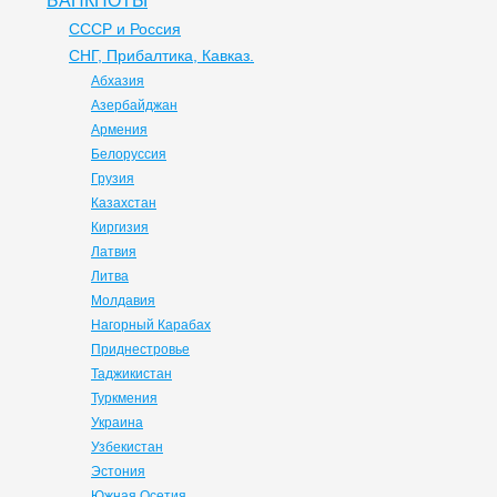
БАНКНОТЫ
СССР и Россия
СНГ, Прибалтика, Кавказ.
Абхазия
Азербайджан
Армения
Белоруссия
Грузия
Казахстан
Киргизия
Латвия
Литва
Молдавия
Нагорный Карабах
Приднестровье
Таджикистан
Туркмения
Украина
Узбекистан
Эстония
Южная Осетия