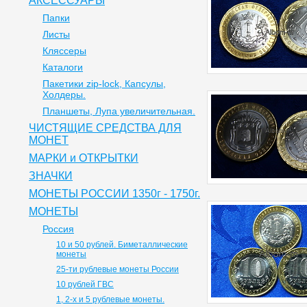
АКСЕССУАРЫ
Папки
Листы
Кляссеры
Каталоги
Пакетики zip-lock, Капсулы,
Холдеры.
Планшеты, Лупа увеличительная.
ЧИСТЯЩИЕ СРЕДСТВА ДЛЯ
МОНЕТ
МАРКИ и ОТКРЫТКИ
ЗНАЧКИ
МОНЕТЫ РОССИИ 1350г - 1750г.
МОНЕТЫ
Россия
10 и 50 рублей. Биметаллические
монеты
25-ти рублевые монеты России
10 рублей ГВС
1, 2-х и 5 рублевые монеты.