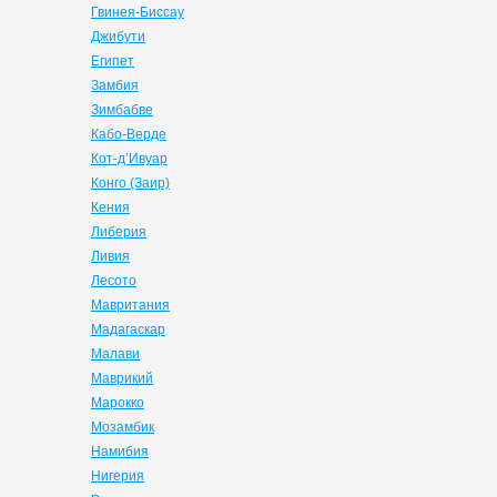
Гвинея-Биссау
Джибути
Египет
Замбия
Зимбабве
Кабо-Верде
Кот-д’Ивуар
Конго (Заир)
Кения
Либерия
Ливия
Лесото
Мавритания
Мадагаскар
Малави
Маврикий
Марокко
Мозамбик
Намибия
Нигерия