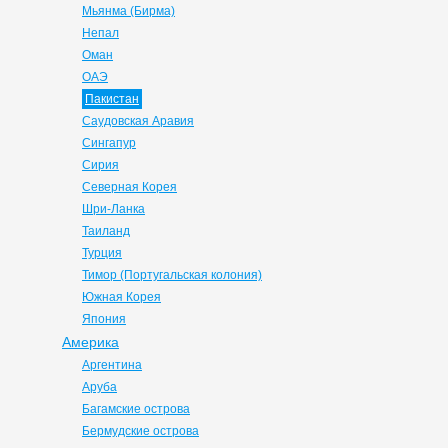
Мьянма (Бирма)
Непал
Оман
ОАЭ
Пакистан
Саудовская Аравия
Сингапур
Сирия
Северная Корея
Шри-Ланка
Таиланд
Турция
Тимор (Португальская колония)
Южная Корея
Япония
Америка
Аргентина
Аруба
Багамские острова
Бермудские острова