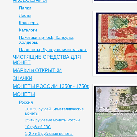
АКСЕССУАРЫ
Папки
Листы
Кляссеры
Каталоги
Пакетики zip-lock, Капсулы,
Холдеры.
Планшеты, Лупа увеличительная.
ЧИСТЯЩИЕ СРЕДСТВА ДЛЯ
МОНЕТ
МАРКИ и ОТКРЫТКИ
ЗНАЧКИ
МОНЕТЫ РОССИИ 1350г - 1750г.
МОНЕТЫ
Россия
10 и 50 рублей. Биметаллические
монеты
25-ти рублевые монеты России
10 рублей ГВС
1, 2-х и 5 рублевые монеты.