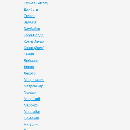
Гвинея-Биссау
Джибути
Египет
Замбия
Зимбабве
Кабо-Верде
Кот-д’Ивуар
Конго (Заир)
Кения
Либерия
Ливия
Лесото
Мавритания
Мадагаскар
Малави
Маврикий
Марокко
Мозамбик
Намибия
Нигерия