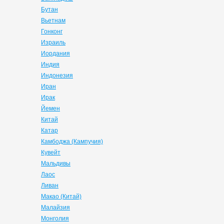
Бутан
Вьетнам
Гонконг
Израиль
Иордания
Индия
Индонезия
Иран
Ирак
Йемен
Китай
Катар
Камбоджа (Кампучия)
Кувейт
Мальдивы
Лаос
Ливан
Макао (Китай)
Малайзия
Монголия