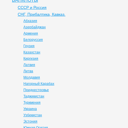
БАНКНОТЫ
СССР и Россия
СНГ, Прибалтика, Кавказ.
Абхазия
Азербайджан
Армения
Белоруссия
Грузия
Казахстан
Киргизия
Латвия
Литва
Молдавия
Нагорный Карабах
Приднестровье
Таджикистан
Туркмения
Украина
Узбекистан
Эстония
Южная Осетия