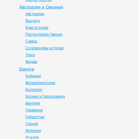
Австралия и Океания
Австралия
Вануату
Кука острова
Папуа-Новая Гвинея
Самоа
Соломоновы острова
Тонга
Фиджи
Европа
Албания
Великобритания
Болгария
Босния и Герцеговина
Венгрия
Германия
Гибралтар
Греция
Испания
Италия