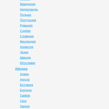
Македония
Нидерланды
Польша
Португалия
Румыния
Сербия
Словения
Финляндия
Хорватия
Чехия
Швеция
Югославия
Африка
Алжир
Ангола
Ботсвана
Бурунди
Гамбия
Гана
Гвинея