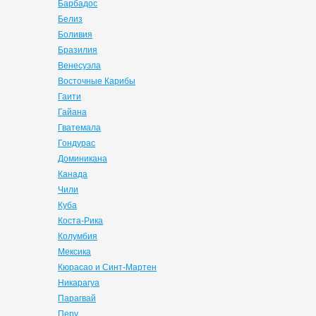
Барбадос
Белиз
Боливия
Бразилия
Венесуэла
Восточные Карибы
Гаити
Гайана
Гватемала
Гондурас
Доминикана
Канада
Чили
Куба
Коста-Рика
Колумбия
Мексика
Кюрасао и Синт-Мартен
Никарагуа
Парагвай
Перу