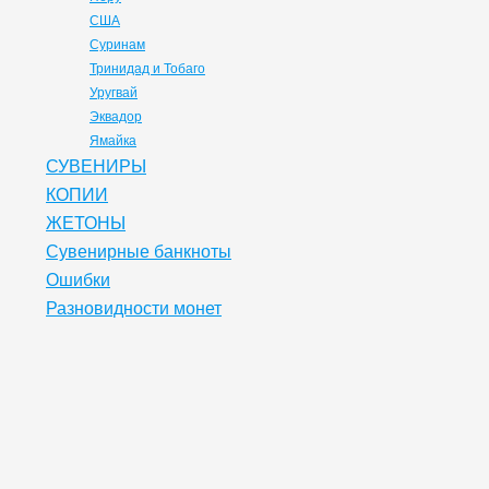
США
Суринам
Тринидад и Тобаго
Уругвай
Эквадор
Ямайка
СУВЕНИРЫ
КОПИИ
ЖЕТОНЫ
Сувенирные банкноты
Ошибки
Разновидности монет