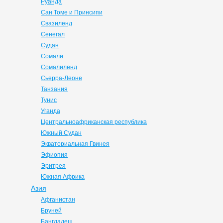
Руанда
Сан Томе и Принсипи
Свазиленд
Сенегал
Судан
Сомали
Сомалиленд
Сьерра-Леоне
Танзания
Тунис
Уганда
Центральноафриканская республика
Южный Судан
Экваториальная Гвинея
Эфиопия
Эритрея
Южная Африка
Азия
Афганистан
Бруней
Бангладеш