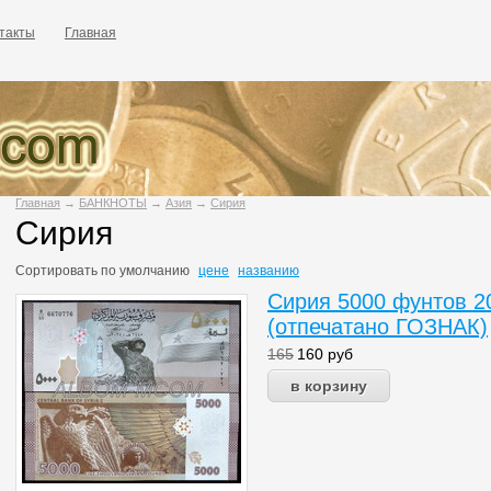
такты
Главная
Главная
→
БАНКНОТЫ
→
Азия
→
Сирия
Сирия
Сортировать по
умолчанию
цене
названию
Сирия 5000 фунтов 20
(отпечатано ГОЗНАК)
165
160
руб