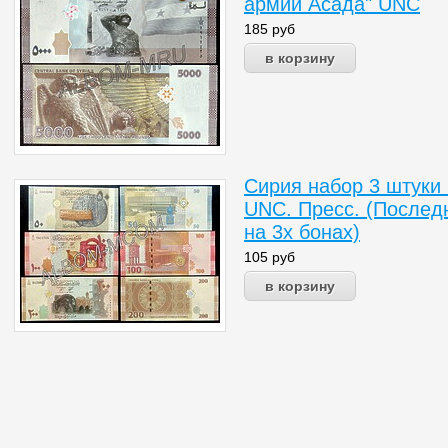
армии Асада" UNC
185
руб
Сирия набор 3 штуки 
UNC. Пресс. (Послед
на 3х бонах)
105
руб