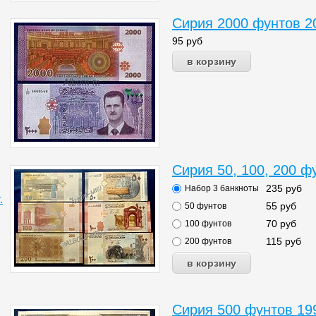
Сирия 2000 фунтов 2
95
руб
Сирия 50, 100, 200 ф
235
руб
Набор 3 банкноты
.
55
руб
50 фунтов
70
руб
100 фунтов
115
руб
200 фунтов
Сирия 500 фунтов 1998