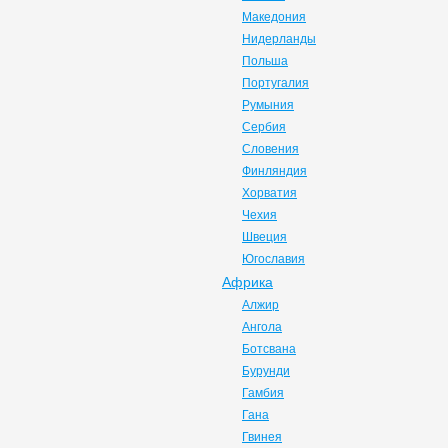
Македония
Нидерланды
Польша
Португалия
Румыния
Сербия
Словения
Финляндия
Хорватия
Чехия
Швеция
Югославия
Африка
Алжир
Ангола
Ботсвана
Бурунди
Гамбия
Гана
Гвинея