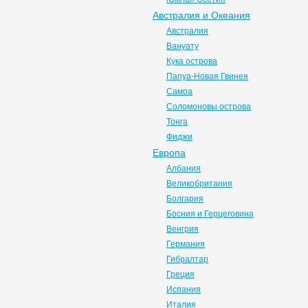
Австралия и Океания
Австралия
Вануату
Кука острова
Папуа-Новая Гвинея
Самоа
Соломоновы острова
Тонга
Фиджи
Европа
Албания
Великобритания
Болгария
Босния и Герцеговина
Венгрия
Германия
Гибралтар
Греция
Испания
Италия