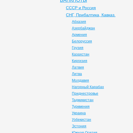
БАНКНОТЫ
СССР и Россия
СНГ, Прибалтика, Кавказ.
Абхазия
Азербайджан
Армения
Белоруссия
Грузия
Казахстан
Киргизия
Латвия
Литва
Молдавия
Нагорный Карабах
Приднестровье
Таджикистан
Туркмения
Украина
Узбекистан
Эстония
Южная Осетия