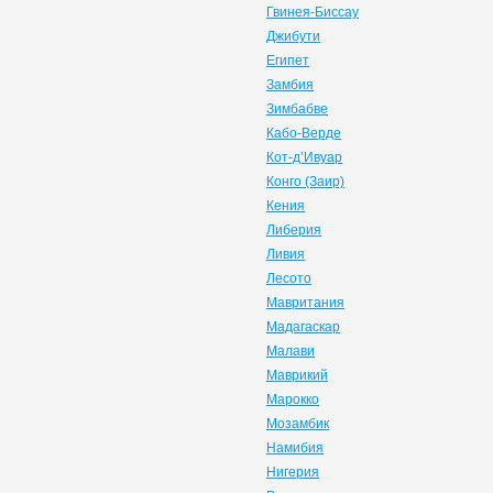
Гвинея-Биссау
Джибути
Египет
Замбия
Зимбабве
Кабо-Верде
Кот-д’Ивуар
Конго (Заир)
Кения
Либерия
Ливия
Лесото
Мавритания
Мадагаскар
Малави
Маврикий
Марокко
Мозамбик
Намибия
Нигерия