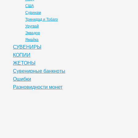
США
Суринам
Тринидад и Тобаго
Уругвай
Эквадор
Ямайка
СУВЕНИРЫ
КОПИИ
ЖЕТОНЫ
Сувенирные банкноты
Ошибки
Разновидности монет