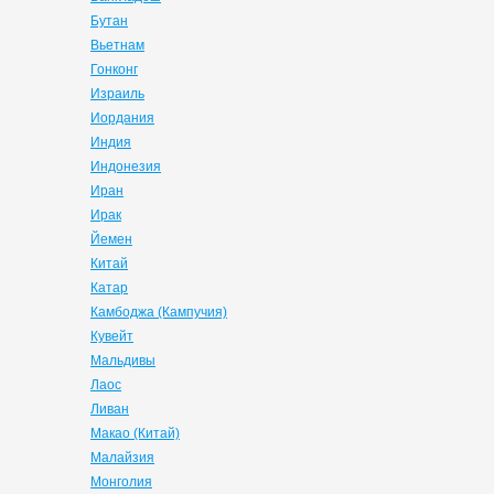
Бутан
Вьетнам
Гонконг
Израиль
Иордания
Индия
Индонезия
Иран
Ирак
Йемен
Китай
Катар
Камбоджа (Кампучия)
Кувейт
Мальдивы
Лаос
Ливан
Макао (Китай)
Малайзия
Монголия