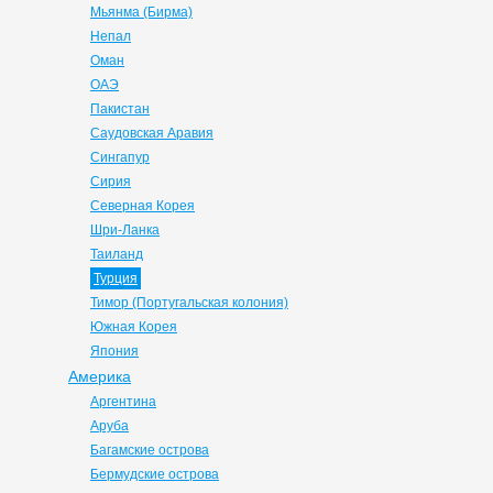
Мьянма (Бирма)
Непал
Оман
ОАЭ
Пакистан
Саудовская Аравия
Сингапур
Сирия
Северная Корея
Шри-Ланка
Таиланд
Турция
Тимор (Португальская колония)
Южная Корея
Япония
Америка
Аргентина
Аруба
Багамские острова
Бермудские острова