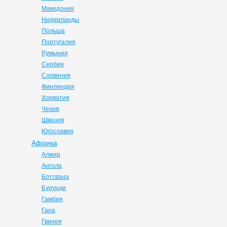
Македония
Нидерланды
Польша
Португалия
Румыния
Сербия
Словения
Финляндия
Хорватия
Чехия
Швеция
Югославия
Африка
Алжир
Ангола
Ботсвана
Бурунди
Гамбия
Гана
Гвинея