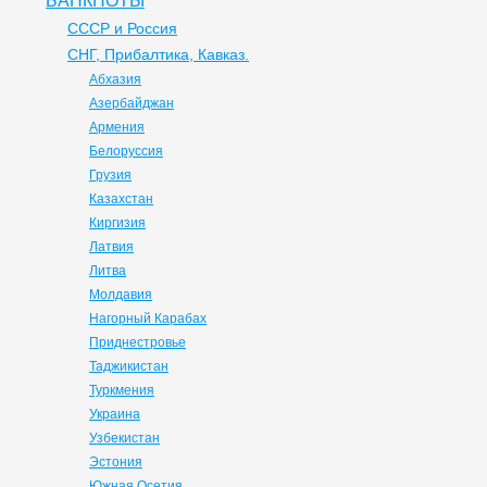
БАНКНОТЫ
СССР и Россия
СНГ, Прибалтика, Кавказ.
Абхазия
Азербайджан
Армения
Белоруссия
Грузия
Казахстан
Киргизия
Латвия
Литва
Молдавия
Нагорный Карабах
Приднестровье
Таджикистан
Туркмения
Украина
Узбекистан
Эстония
Южная Осетия