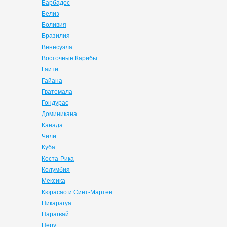
Барбадос
Белиз
Боливия
Бразилия
Венесуэла
Восточные Карибы
Гаити
Гайана
Гватемала
Гондурас
Доминикана
Канада
Чили
Куба
Коста-Рика
Колумбия
Мексика
Кюрасао и Синт-Мартен
Никарагуа
Парагвай
Перу