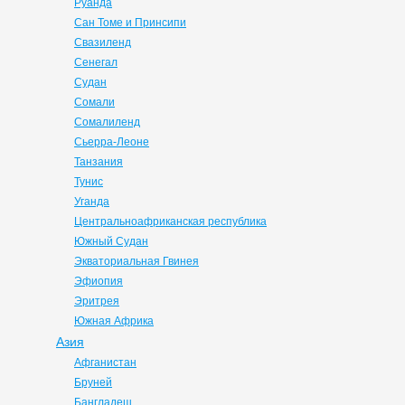
Руанда
Сан Томе и Принсипи
Свазиленд
Сенегал
Судан
Сомали
Сомалиленд
Сьерра-Леоне
Танзания
Тунис
Уганда
Центральноафриканская республика
Южный Судан
Экваториальная Гвинея
Эфиопия
Эритрея
Южная Африка
Азия
Афганистан
Бруней
Бангладеш