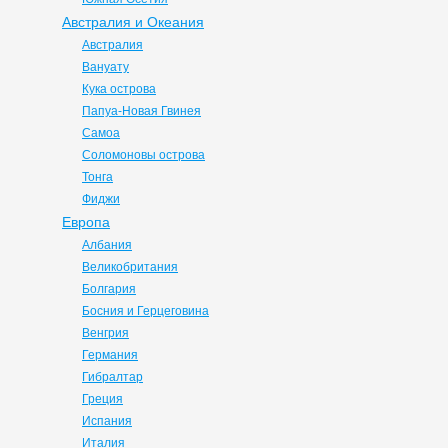
Австралия и Океания
Австралия
Вануату
Кука острова
Папуа-Новая Гвинея
Самоа
Соломоновы острова
Тонга
Фиджи
Европа
Албания
Великобритания
Болгария
Босния и Герцеговина
Венгрия
Германия
Гибралтар
Греция
Испания
Италия