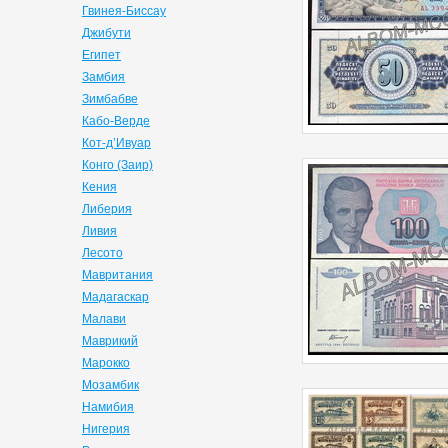
Гвинея-Биссау
Джибути
Египет
Замбия
Зимбабве
Кабо-Верде
Кот-д’Ивуар
Конго (Заир)
Кения
Либерия
Ливия
Лесото
Мавритания
Мадагаскар
Малави
Маврикий
Марокко
Мозамбик
Намибия
Нигерия