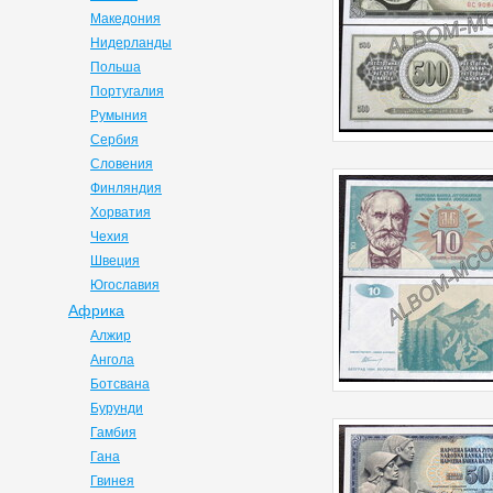
Македония
Нидерланды
Польша
Португалия
Румыния
Сербия
Словения
Финляндия
Хорватия
Чехия
Швеция
Югославия
Африка
Алжир
Ангола
Ботсвана
Бурунди
Гамбия
Гана
Гвинея