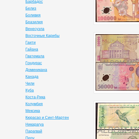
Барбадос
Белиз
Боливия
Бразилия
Венесуэла
Восточные Карибы
Гаити
Гайана
Гватемала
Гондурас
Доминикана
Канада
Чили
Куба
Коста-Рика
Колумбия
Мексика
Кюрасао и Синт-Мартен
Никарагуа
Парагвай
Перу