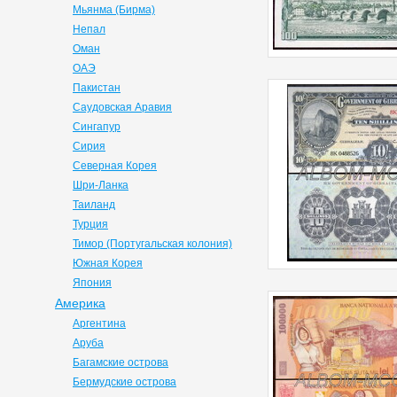
Мьянма (Бирма)
Непал
Оман
ОАЭ
Пакистан
Саудовская Аравия
Сингапур
Сирия
Северная Корея
Шри-Ланка
Таиланд
Турция
Тимор (Португальская колония)
Южная Корея
Япония
Америка
Аргентина
Аруба
Багамские острова
Бермудские острова