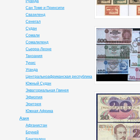
Руанда
Сан Томе и Принсипи
Свазиленд
Сенегал
Судан
Сомали
Сомалиленд
Сьерра-Леоне
Танзания
Тунис
Уганда
Центральноафриканская республика
Южный Судан
Экваториальная Гвинея
Эфиопия
Эритрея
Южная Африка
Азия
Афганистан
Бруней
Бангладеш