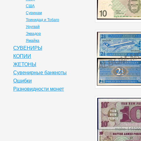
США
Суринам
Тринидад и Тобаго
Уругвай
Эквадор
Ямайка
СУВЕНИРЫ
КОПИИ
ЖЕТОНЫ
Сувенирные банкноты
Ошибки
Разновидности монет