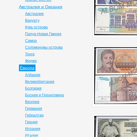
Австралия и Океания
Австралия
Вануату
Кука острова
Папуа-Новая Гвинея
Самоа
Соломоновы острова
Тонга
Фиджи
Европа
Албания
Великобритания
Болгария
Босния и Герцеговина
Венгрия
Германия
Гибралтар
Греция
Испания
Италия