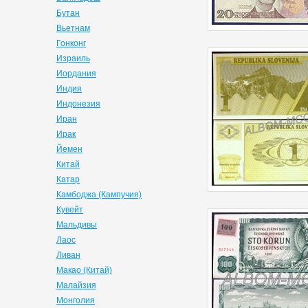
Бутан
Вьетнам
Гонконг
Израиль
Иордания
Индия
Индонезия
Иран
Ирак
Йемен
Китай
Катар
Камбоджа (Кампучия)
Кувейт
Мальдивы
Лаос
Ливан
Макао (Китай)
Малайзия
Монголия