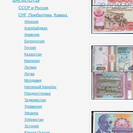
БАНКНОТЫ
СССР и Россия
СНГ, Прибалтика, Кавказ.
Абхазия
Азербайджан
Армения
Белоруссия
Грузия
Казахстан
Киргизия
Латвия
Литва
Молдавия
Нагорный Карабах
Приднестровье
Таджикистан
Туркмения
Украина
Узбекистан
Эстония
Южная Осетия