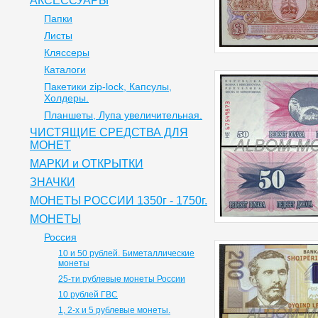
АКСЕССУАРЫ
Папки
Листы
Кляссеры
Каталоги
Пакетики zip-lock, Капсулы,
Холдеры.
Планшеты, Лупа увеличительная.
ЧИСТЯЩИЕ СРЕДСТВА ДЛЯ
МОНЕТ
МАРКИ и ОТКРЫТКИ
ЗНАЧКИ
МОНЕТЫ РОССИИ 1350г - 1750г.
МОНЕТЫ
Россия
10 и 50 рублей. Биметаллические
монеты
25-ти рублевые монеты России
10 рублей ГВС
1, 2-х и 5 рублевые монеты.